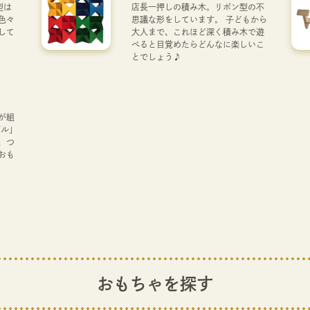
型は
店長一押しの積み木。リボン型の不
色々
思議な形をしています。 子どもから
して
大人まで、これほど深く積み木で遊
べると目覚めたらどんなに楽しいこ
とでしょう♪
が組
ゲル」
、つ
おも
おもちゃを探す