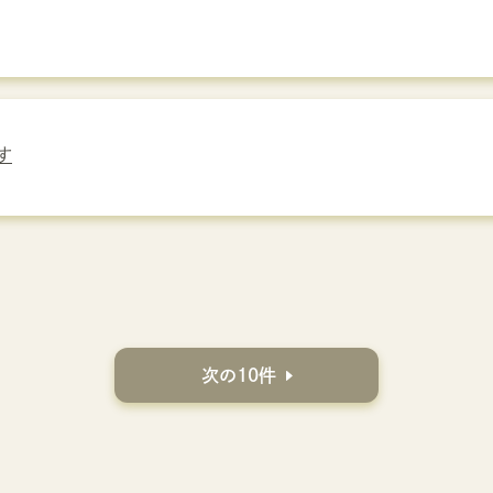
す
次の10件