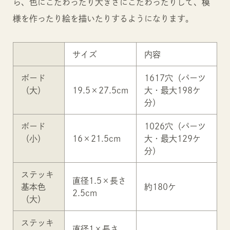
ら、色にこだわったり大きさにこだわったりして、模
様を作ったり絵を描いたりするようになります。
サイズ
内容
ボード
1617穴（パーツ
（大）
19.5×27.5cm
大・最大198ケ
分）
ボード
1026穴（パーツ
（小）
16×21.5cm
大・最大129ケ
分）
ステッキ
直径1.5×長さ
基本色
約180ケ
2.5cm
（大）
ステッキ
直径1×長さ