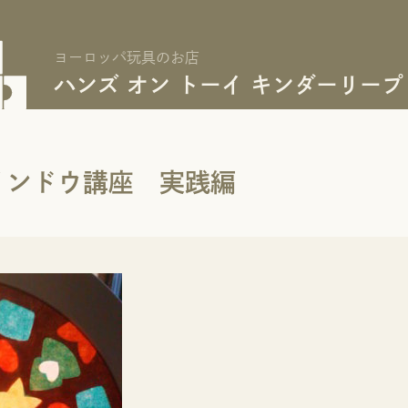
ヨーロッパ玩具のお店
ハンズ オン トーイ キンダーリープ
インドウ講座 実践編